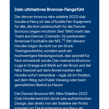
Dein ultimatives Broncos-Fangefühl
Der
denver broncos
nike sideline 2023 club
hoodie
in Navy ist das offizielle Fan-Equipment
für alle, die ihre Leidenschaft für die Denver
Broncos zeigen möchten. Seit 1960 steht das
Team aus Denver, Colorado, für packenden
[1]
American
Football
in der NFL
. Mit diesem
Hoodie trägst du nicht nur ein Stück
Teamgeschichte, sondern auch ein
hochwertiges Kleidungsstück, das speziell für
Fans entwickelt wurde. Das markante Broncos-
Logo in Orange und Weiß auf der Brust und der
Nike Swoosh auf dem Ärmel machen den
Hoodie sofort erkennbar – egal, ob im Stadion,
auf dem Weg zum Public Viewing oder beim
gemütlichen Abend zu Hause.
Der Denver Broncos NFL Nike Sideline 2023
Club Hoodie besticht durch sein authentisches
Design, das direkt von der Sideline der Profis
inspiriert ist. Die Kombination aus Navy als