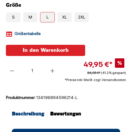
Größe
S
M
L
XL
2XL
Größentabelle
In den Warenkorb
49,95 €*
%
Anzahl
84,95 €*
(41.2% gespart)
*Preise inkl. MwSt. zzgl. Versandkosten
Produktnummer:
134196894596214-L
Beschreibung
Bewertungen