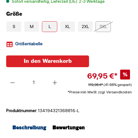
Sofort versandfertig, Lieferzeit (DE): 2-3 Werktage
Größe
S
M
L
XL
2XL
3XL
Größentabelle
In den Warenkorb
69,95 €*
%
Anzahl
119,95 €*
(41.68% gespart)
*Preise inkl. MwSt. zzgl. Versandkosten
Produktnummer:
134194321368816-L
Beschreibung
Bewertungen