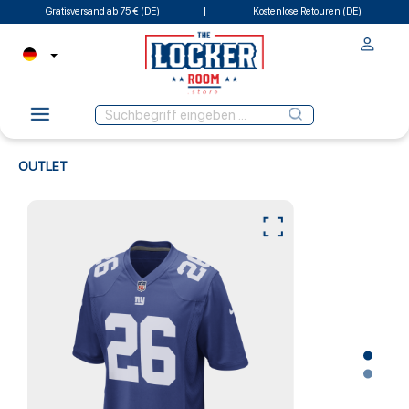
Gratisversand ab 75 € (DE)
Kostenlose Retouren (DE)
OUTLET