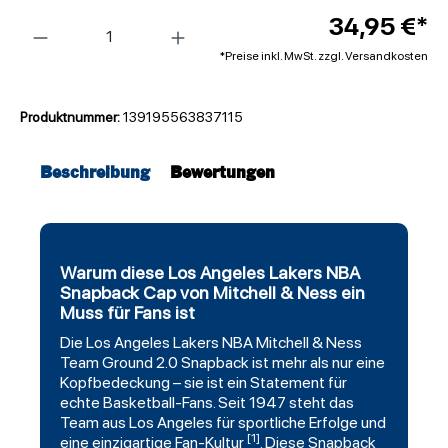
Anzahl
34,95 €*
*Preise inkl. MwSt. zzgl. Versandkosten
Produktnummer:
139195563837115
Beschreibung
Bewertungen
Warum diese Los Angeles Lakers NBA
Snapback Cap von Mitchell & Ness ein
Muss für Fans ist
Die
Los Angeles Lakers
NBA
Mitchell
& Ness
Team Ground 2.0
Snapback
ist mehr als nur eine
Kopfbedeckung – sie ist ein Statement für
echte Basketball-Fans. Seit 1947 steht das
Team aus Los Angeles für sportliche Erfolge und
[1]
eine einzigartige Fan-Kultur
. Diese Snapback