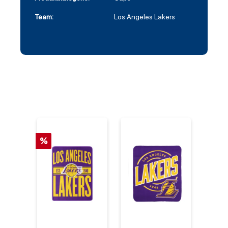
Team:
Los Angeles Lakers
%
%