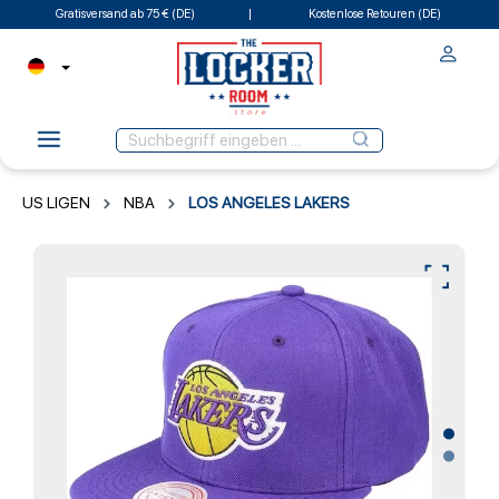
Gratisversand ab 75 € (DE)
Kostenlose Retouren (DE)
US LIGEN
NBA
LOS ANGELES LAKERS