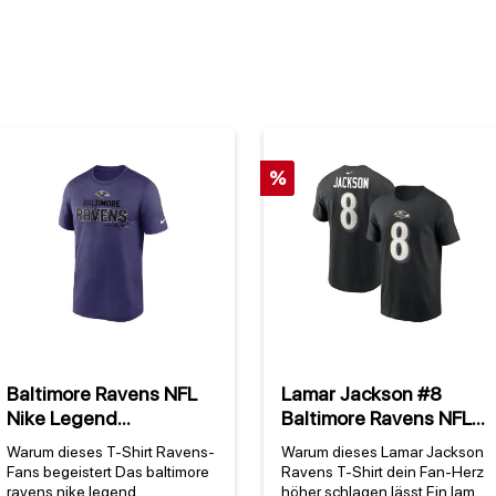
%
Baltimore Ravens NFL
Lamar Jackson #8
Nike Legend
Baltimore Ravens NFL
Community
Nike Player T-Shirt
Warum dieses T-Shirt Ravens-
Warum dieses Lamar Jackson
Performance T-Shirt
Schwarz
Fans begeistert Das baltimore
Ravens T-Shirt dein Fan-Herz
Lila
ravens nike legend
höher schlagen lässt Ein lamar