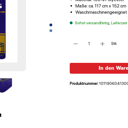
Maße: ca. 117 cm x 152 cm
Waschmaschinengeeignet
Sofort versandfertig, Lieferzei
Anzahl
Stk
In den War
Produktnummer:
101190604130
n