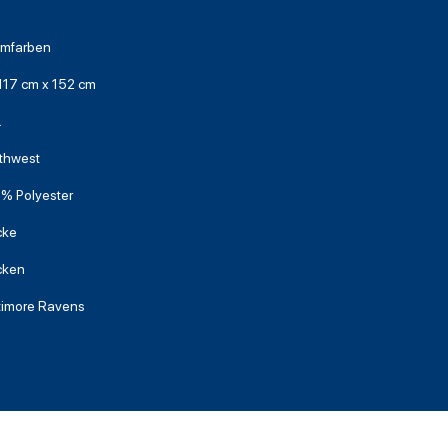
mfarben
 117 cm x 152 cm
L
thwest
% Polyester
cke
cken
timore Ravens