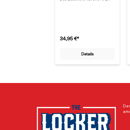
Nike Essential Logo T-Shirt
Schwarz ist der perfekte
Begleiter für jeden Fan des
Teams aus Maryland. Seit
1996 steht das Franchise für
spannenden American
Football in der NFL [1], und
34,95 €*
dieses offiziell lizenzierte T-
Shirt verbindet Komfort mit
authentischem Teamdesign.
Details
Das markante Ravens-Logo in
den Teamfarben Lila, Schwarz
und Gold prägt die Vorderseite
und macht sofort deutlich, wo
Ihre Loyalität liegt. Hergestellt
von Nike, einem der führenden
Sportartikelhersteller,
garantiert das Shirt nicht nur
Stil, sondern auch eine robuste
Verarbeitung, die selbst bei
Der
häufigem Tragen überzeugt.
ame
Mit einem Materialgewicht von
155 g/m² bietet das T-Shirt
eine ausgewogene Balance
zwischen Atmungsaktivität