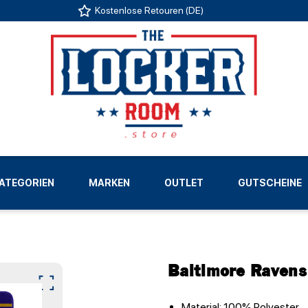
Kostenlose Retouren (DE)
US
ATEGORIEN
MARKEN
OUTLET
GUTSCHEINE
LIGEN
Baltimore Ravens
Material: 100% Polyester