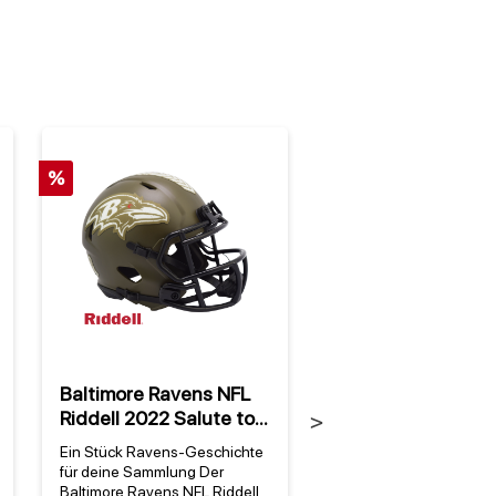
%
Baltimore Ravens NFL
Baltimore Ravens
Riddell 2022 Salute to
Bastfußmatte
Next
Service NFL Speed Mini
Ein Stück Ravens-Geschichte
Ein Stück Ravens-Stolz 
Helm
für deine Sammlung Der
Ihren Eingangsbereich 
Baltimore Ravens NFL Riddell
Baltimore Ravens NFL