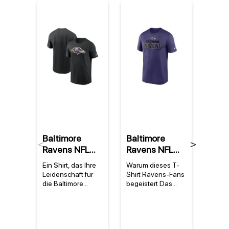
%
Baltimore
Baltimore
Lam
Previous
Next
Ravens NFL
Ravens NFL
Jack
Nike Essential
Nike Legend
Balt
Ein Shirt, das Ihre
Warum dieses T-
Warum
Logo T-Shirt
Community
Rave
Leidenschaft für
Shirt Ravens-Fans
Lamar
Schwarz
Performance
Nike
die Baltimore
begeistert Das
Raven
Ravens zeigt Das
baltimore ravens
dein 
T-Shirt Lila
Shir
Baltimore Ravens
nike legend
höher
NFL Nike Essential
performance t-shirt
lässt 
Logo T-Shirt
in Lila ist das
jacks